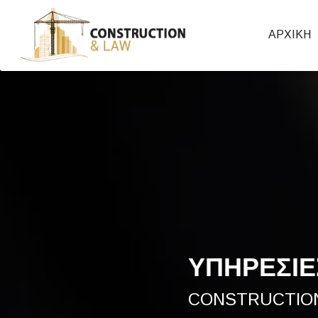
6989508447,6978245071
Ιωάννη Χρόνη 33, Κέρκυρα
ΑΡΧΙΚΗ
ΥΠΗΡΕΣΙΕ
CONSTRUCTIO