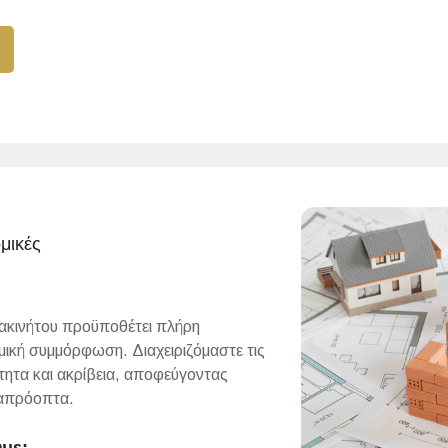
μικές
 ακινήτου προϋποθέτει πλήρη
μική συμμόρφωση. Διαχειριζόμαστε τις
ύτητα και ακρίβεια, αποφεύγοντας
 απρόοπτα.