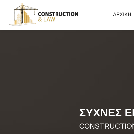
6989508447,6978245071
Ιωάννη Χρόνη 33, Κέρκυρα
ΑΡΧΙΚΗ
ΣΥΧΝΕΣ Ε
CONSTRUCTIO