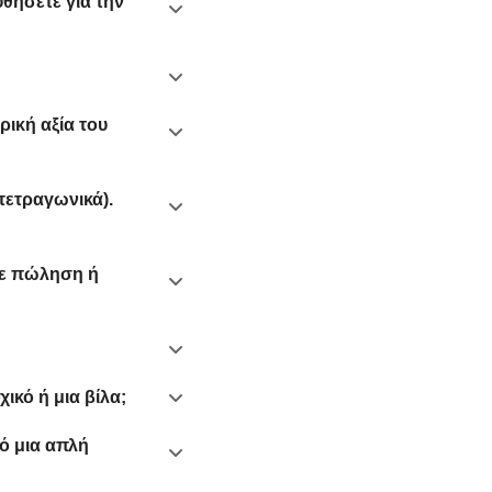
θήσετε για την
ρική αξία του
τετραγωνικά).
σε πώληση ή
κό ή μια βίλα;
ό μια απλή