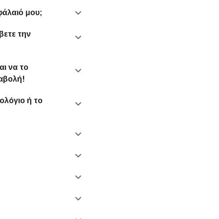
φάλαιό μου;
βετε την
αι να το
ταβολή!
ολόγιο ή το