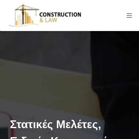
6989508447,6978245071
Ιωάννη Χρόνη 33, Κέρκυρα
info@constructionlaw.gr
Στατικές Μελέτες,